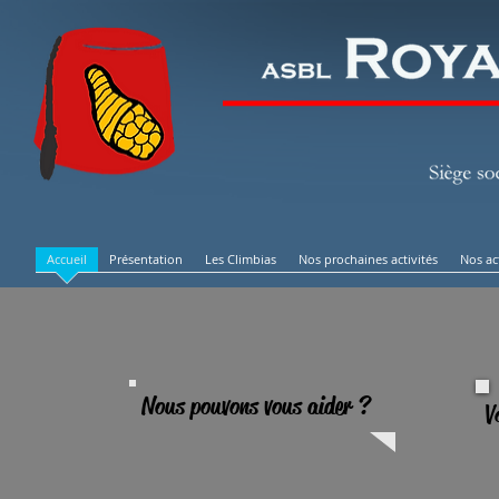
Accueil
Présentation
Les Climbias
Nos prochaines activités
Nos ac
Nous pouvons vous aider ?
V