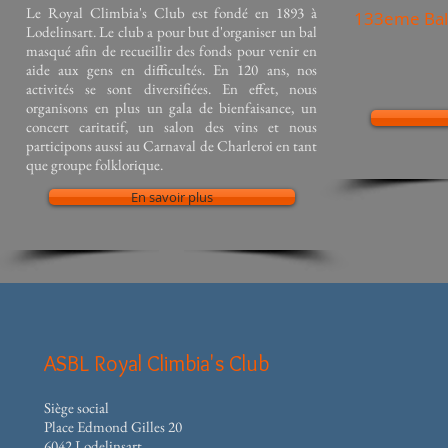
Le Royal Climbia's Club est fondé en 1893 à
133eme Bal
Lodelinsart. Le club a pour but d'organiser un bal
masqué afin de recueillir des fonds pour venir en
aide aux gens en difficultés.
En 120 ans, nos
activités se sont diversifiées. En effet, nous
organisons en plus un gala de bienfaisance, un
concert caritatif, un salon des vins et nous
participons aussi au Carnaval de Charleroi en tant
que groupe folklorique.
En savoir plus
ASBL Royal Climbia's Club
Siège social
Place Edmond Gilles 20
6042 Lodelinsart